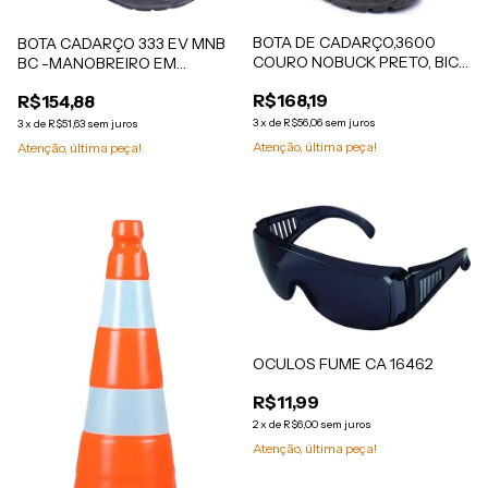
BOTA DE CADARÇO,3600
BOTA CADARÇO 333 EV MNB
COURO NOBUCK PRETO, BICO
BC -MANOBREIRO EM
PLÁSTICO, SOLADO
VAQUETA BICO COMPOSITE,
R$168,19
R$154,88
BIDENSIDADE
SOLADO BIDENSIDADE
3
x
de
R$56,06
sem juros
3
x
de
R$51,63
sem juros
Atenção, última peça!
Atenção, última peça!
OCULOS FUME CA 16462
R$11,99
2
x
de
R$6,00
sem juros
Atenção, última peça!