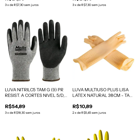
3
x
de
R$7,30
sem juros
3
x
de
R$7,30
sem juros
LUVA NITRILC5 TAM G (9) PR
LUVA MULTIUSO PLUS LISA
RESIST. A CORTES NIVEL 5/D,
LATEX NATURAL 38CM - TAM
BANHO NITRILICO MEDIX CA
G (9) PR MEDIX CA 52.077
R$54,89
R$10,89
48.742
3
x
de
R$18,30
sem juros
2
x
de
R$5,45
sem juros