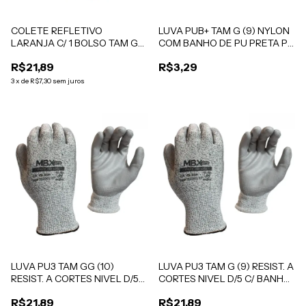
COLETE REFLETIVO
LUVA PUB+ TAM G (9) NYLON
LARANJA C/ 1 BOLSO TAM G
COM BANHO DE PU PRETA PR
(9)
MEDIX CA 48.758
R$21,89
R$3,29
3
x
de
R$7,30
sem juros
LUVA PU3 TAM GG (10)
LUVA PU3 TAM G (9) RESIST. A
RESIST. A CORTES NIVEL D/5
CORTES NIVEL D/5 C/ BANHO
C/ BANHO PU PR MEDIX CA
PU PR MEDIX CA 48.856
R$21,89
R$21,89
48.856