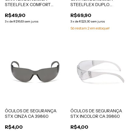
STEELFLEX COMFORT
STEELFLEX DUPLO
VENTILADO PRETA
ELÁSTICO VERM
R$49,90
R$69,90
3
x
de
R$16,63
sem juros
3
x
de
R$23,30
sem juros
Só restam
2
em estoque!
ÓCULOS DE SEGURANÇA
ÓCULOS DE SEGURANÇA
STX CINZA CA 39860
STX INCOLOR CA 39860
R$4,00
R$4,00