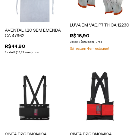
LUVA EM VAQ P7 T11 CA 12230
AVENTAL 1,20 SEM EMENDA
R$16,90
CA 47662
3
x
de
R$5,63
sem juros
R$44,90
Só restam
4
em estoque!
3
x
de
R$14,97
sem juros
CINTA ERGONOMICA
CINTA ERGONÔMICA