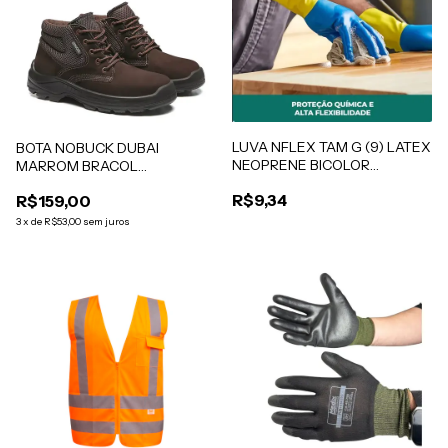
LUVA NFLEX TAM G (9) LATEX
BOTA NOBUCK DUBAI
NEOPRENE BICOLOR
MARROM BRACOL
AMARELA-AZUL FLOCADA PR
CA40123013 TAM 41
R$9,34
R$159,00
MEDIX CA 49.127
3
x
de
R$53,00
sem juros