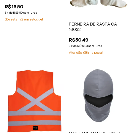
R$16,50
3
x
de
R$5,50
sem juros
Só restam
2
em estoque!
PERNEIRA DE RASPA CA
16032
R$50,49
3
x
de
R$16,83
sem juros
Atenção, última peça!