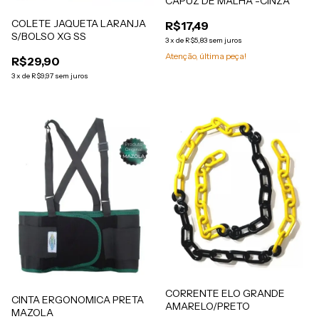
CAPUZ DE MALHA -CINZA
COLETE JAQUETA LARANJA
R$17,49
S/BOLSO XG SS
3
x
de
R$5,83
sem juros
Atenção, última peça!
R$29,90
3
x
de
R$9,97
sem juros
CORRENTE ELO GRANDE
CINTA ERGONOMICA PRETA
AMARELO/PRETO
MAZOLA