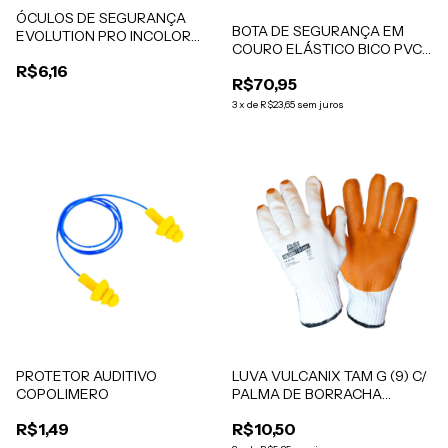
ÓCULOS DE SEGURANÇA
BOTA DE SEGURANÇA EM
EVOLUTION PRO INCOLOR
COURO ELÁSTICO BICO PVC
CA. 40091
MARLUVAS VULCAFLEX
R$6,16
R$70,95
3
x
de
R$23,65
sem juros
PROTETOR AUDITIVO
LUVA VULCANIX TAM G (9) C/
COPOLIMERO
PALMA DE BORRACHA
NATURAL VULCANIZADA PR
R$1,49
R$10,50