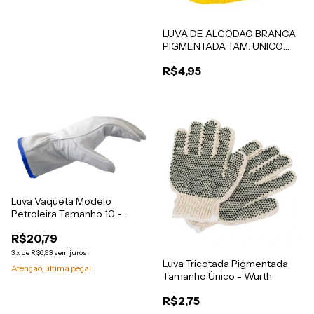
LUVA DE ALGODAO BRANCA
PIGMENTADA TAM. UNICO
(RM PLASTICO )
R$4,95
Luva Vaqueta Modelo
Petroleira Tamanho 10 -
Wurth
R$20,79
3
x
de
R$6,93
sem juros
Luva Tricotada Pigmentada
Atenção, última peça!
Tamanho Único - Wurth
R$2,75