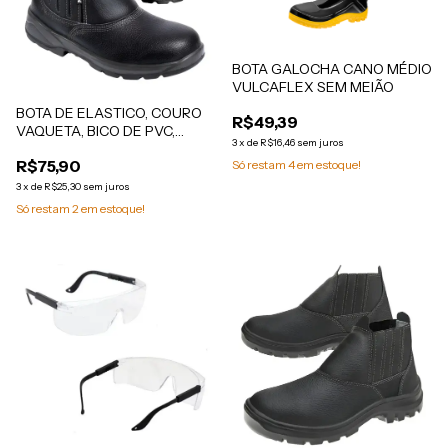
BOTA GALOCHA CANO MÉDIO
VULCAFLEX SEM MEIÃO
BOTA DE ELASTICO, COURO
R$49,39
VAQUETA, BICO DE PVC,
3
x
de
R$16,46
sem juros
SOLADO SALTO 600 BP
R$75,90
Só restam
4
em estoque!
3
x
de
R$25,30
sem juros
Só restam
2
em estoque!