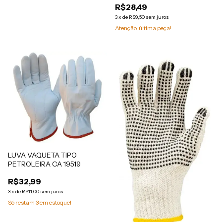
R$28,49
3
x
de
R$9,50
sem juros
Atenção, última peça!
LUVA VAQUETA TIPO
PETROLEIRA CA 19519
R$32,99
3
x
de
R$11,00
sem juros
Só restam
3
em estoque!