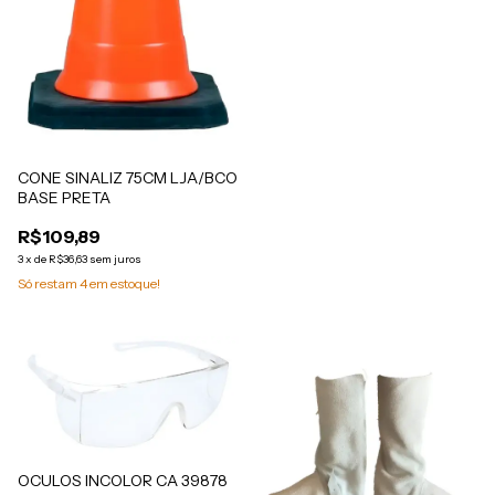
CONE SINALIZ 75CM LJA/BCO
BASE PRETA
R$109,89
3
x
de
R$36,63
sem juros
Só restam
4
em estoque!
OCULOS INCOLOR CA 39878