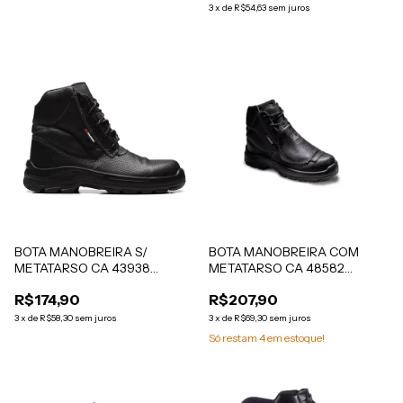
3
x
de
R$54,63
sem juros
BOTA MANOBREIRA S/
BOTA MANOBREIRA COM
METATARSO CA 43938
METATARSO CA 48582
BRACOL
BRACOL
R$174,90
R$207,90
3
x
de
R$58,30
sem juros
3
x
de
R$69,30
sem juros
Só restam
4
em estoque!