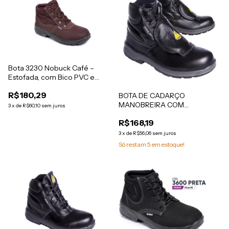
Bota 3230 Nobuck Café –
Estofada, com Bico PVC e
Solado com Salto
R$180,29
BOTA DE CADARÇO
MANOBREIRA COM
3
x
de
R$60,10
sem juros
METATARSO 333 EV MNB MET
R$168,19
BC ANT- 51596
3
x
de
R$56,06
sem juros
Só restam
5
em estoque!