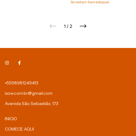
Só restam
3
em estoque!
1
/
2
+5598981249413
isow.com.br@gmail.com
Avenida São Sebastião, 173
INICIO
COMECE AQUI