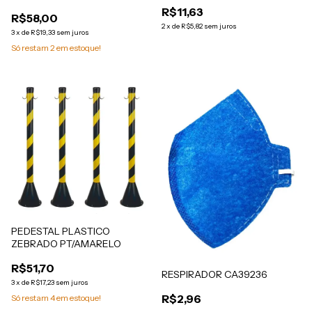
R$11,63
R$58,00
2
x
de
R$5,82
sem juros
3
x
de
R$19,33
sem juros
Só restam
2
em estoque!
PEDESTAL PLASTICO
ZEBRADO PT/AMARELO
R$51,70
RESPIRADOR CA39236
3
x
de
R$17,23
sem juros
R$2,96
Só restam
4
em estoque!