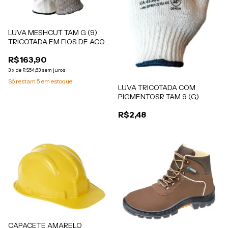
LUVA MESHCUT TAM G (9)
TRICOTADA EM FIOS DE ACO
E LUVA CONFOR. POLIAMIDA
R$163,90
KIT MEDIX CA 48.743
3
x
de
R$54,63
sem juros
Só restam
5
em estoque!
LUVA TRICOTADA COM
PIGMENTOSR TAM 9 (G)
MEDIX CA 48900
R$2,48
CAPACETE AMARELO