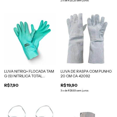
2
x
de
R$5,25
sem juros
LUVA NITRIQ+ FLOCADA TAM
LUVA DE RASPA COM PUNHO
G (9) NITRILICA TOTAL
20 CM CA 42092
FLOCADA 0.38MM/33CM PR
R$7,90
R$19,90
3
x
de
R$6,63
sem juros