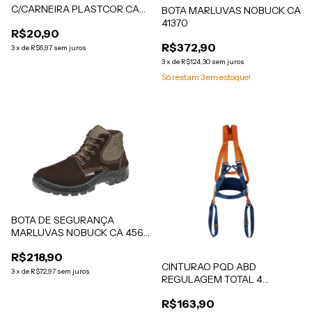
C/CARNEIRA PLASTCOR CA
BOTA MARLUVAS NOBUCK CA
31469
41370
R$20,90
R$372,90
3
x
de
R$6,97
sem juros
3
x
de
R$124,30
sem juros
Só restam
3
em estoque!
BOTA DE SEGURANÇA
MARLUVAS NOBUCK CA 45611
BICO PVC
R$218,90
CINTURAO PQD ABD
3
x
de
R$72,97
sem juros
REGULAGEM TOTAL 4
PONTOS DE CONEXAO
R$163,90
CA:47931