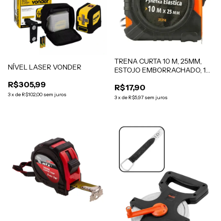
TRENA CURTA 10 M, 25MM,
NÍVEL LASER VONDER
ESTOJO EMBORRACHADO, 1
PC // SPARTA
R$305,99
R$17,90
3
x
de
R$102,00
sem juros
3
x
de
R$5,97
sem juros