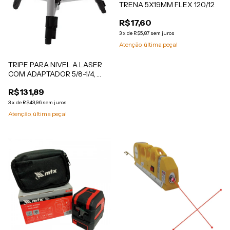
TRENA 5X19MM FLEX 120/12
R$17,60
3
x
de
R$5,87
sem juros
Atenção, última peça!
TRIPE PARA NIVEL A LASER
COM ADAPTADOR 5/8-1/4,
1100MM, 1 PC // MTX
R$131,89
3
x
de
R$43,96
sem juros
Atenção, última peça!