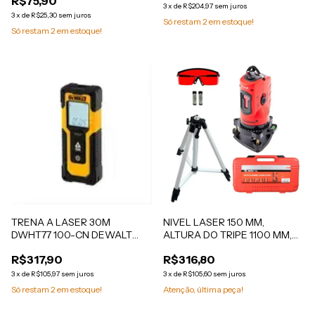
R$75,90
3
x
de
R$204,97
sem juros
3
x
de
R$25,30
sem juros
Só restam
2
em estoque!
Só restam
2
em estoque!
TRENA A LASER 30M
NIVEL LASER 150 MM,
DWHT77 100-CN DEWALT
ALTURA DO TRIPE 1100 MM,
DWHT77100-CN
AUTONIVELAMETO, EM CAIXA
R$317,90
R$316,80
PLASTICA
3
x
de
R$105,97
sem juros
3
x
de
R$105,60
sem juros
Só restam
2
em estoque!
Atenção, última peça!