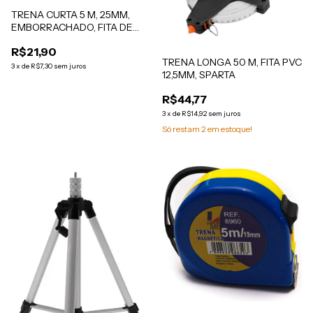
TRENA CURTA 5 M, 25MM,
EMBORRACHADO, FITA DE
METAL COM GANCHO
R$21,90
MAGNETICO, 1 PC // MTX
TRENA LONGA 50 M, FITA PVC
3
x
de
R$7,30
sem juros
12,5MM, SPARTA
R$44,77
3
x
de
R$14,92
sem juros
Só restam
2
em estoque!