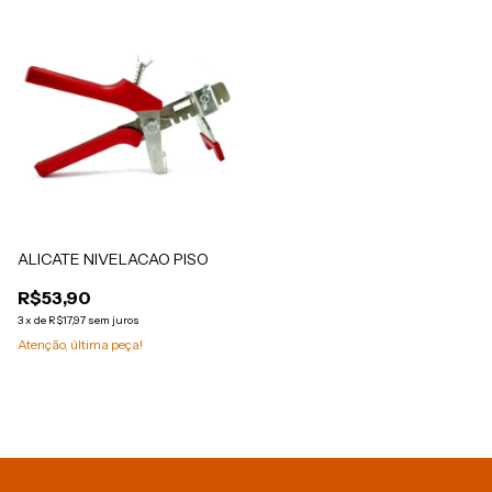
ALICATE NIVELACAO PISO
R$53,90
3
x
de
R$17,97
sem juros
Atenção, última peça!