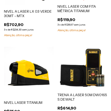
NIVEL LASER COM FITA
MÉTRICA TITANIUM
NIVEL A LASER LX 03 VERDE
30MT - MTX
R$119,90
R$702,90
3
x
de
R$39,97
sem juros
3
x
de
R$234,30
sem juros
Atenção, última peça!
Atenção, última peça!
TRENA A LASER 50M DW0165
S DEWALT
NIVEL LASER TITANIUM
R$614,90