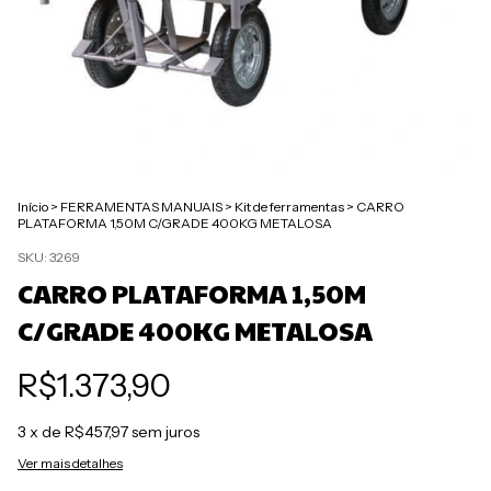
Início
>
FERRAMENTAS MANUAIS
>
Kit de ferramentas
>
CARRO
PLATAFORMA 1,50M C/GRADE 400KG METALOSA
SKU:
3269
CARRO PLATAFORMA 1,50M
C/GRADE 400KG METALOSA
R$1.373,90
3
x de
R$457,97
sem juros
Ver mais detalhes