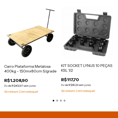
KIT SOCKET LYNUS 10 PEÇAS
Carro Plataforma Metalosa
KSL 1/2
400kg - 1,50mx80cm S/grade
R$117,70
R$1.208,90
3
x
de
R$39,23
sem juros
3
x
de
R$402,97
sem juros
Só restam
2
em estoque!
Só restam
2
em estoque!