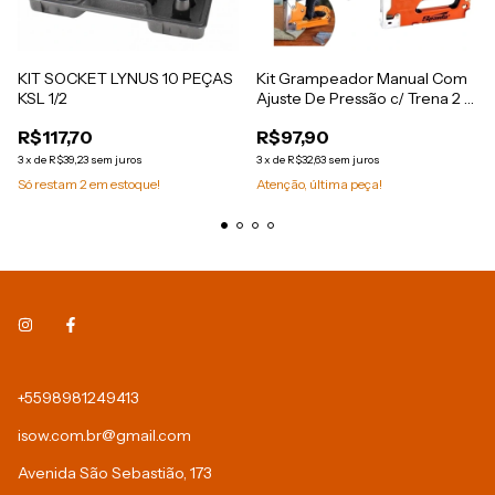
KIT SOCKET LYNUS 10 PEÇAS
Kit Grampeador Manual Com
KSL 1/2
Ajuste De Pressão c/ Trena 2 M
+ Caixa de 500 Grampos Tipo
R$117,70
R$97,90
53 Sparta
3
x
de
R$39,23
sem juros
3
x
de
R$32,63
sem juros
Só restam
2
em estoque!
Atenção, última peça!
+5598981249413
isow.com.br@gmail.com
Avenida São Sebastião, 173