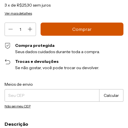
3
x de
R$25,30
sem juros
Ver mais detalhes
Compra protegida
Seus dados cuidados durante toda a compra.
Trocas e devoluções
Se não gostar, você pode trocar ou devolver.
Entregas para o CEP:
Alterar CEP
Meios de envio
Calcular
Não sei meu CEP
Descrição