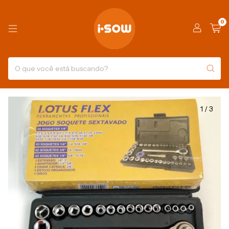
0
1
/
3