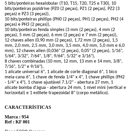
5 bits/ponteiras hexalobular (T10, T15, T20, T25 e T30), 10
bits/ponteiras pozidrive (PZ0 (2 peças), PZ1 (2 peças), PZ2 (3
peças) e PZ3 (3 peças)),
10 bits/ponteiras phillips (PH0 (2 peças), PH1 (2 peças), PH2 (4
peças) e PH3 (2 peças)),
10 bits/ponteiras fenda simples (3 mm (2 peças), 4 mm (2
peças), 5 mm (2 peças), 6 mm (2 peças) e 7 mm (2 peças)),
12 chaves allen (0,90 mm (2 peças), 1,72 mm (2 peças), 1,5
mm, 2,0 mm, 2,5 mm, 3,0 mm, 3,5 mm, 4,0 mm, 5,0 mm e 6,0
mm), 12 chaves allen (0,036" (2 peças), 0,05" (2 peças), 1/16",
5/64", 3/32", 7/64", 1/8", 9/64", 5/32" e 3/16"),
8 chaves combinadas (10 mm, 12 mm, 13 mm e 14 mm, 3/8",
7/16", 1/2" e 9/16"),
1 alicate universal 6", 1 alicate de corte diagonal 6", 1 bico
meia-cana 6", 1 chave de fenda 1/4" x 4", 1 chave phillips (PH2
- 1/4" x 4"), 1 chave ajustável 7.1/2" - abertura 27 mm, 1
alicate bomba d'água - abertura 24 mm, 1 nível mini (vertical e
horizontal) e 1 estilete trapezoidal 8" (corpo metálico).
CARACTERÍSTICAS
Marca :
954
Ref :
KF 001