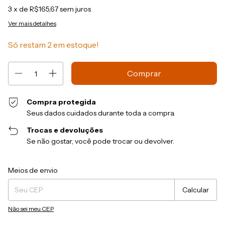
3
x de
R$165,67
sem juros
Ver mais detalhes
Só restam
2
em estoque!
Compra protegida
Seus dados cuidados durante toda a compra.
Trocas e devoluções
Se não gostar, você pode trocar ou devolver.
Entregas para o CEP:
Alterar CEP
Meios de envio
Calcular
Não sei meu CEP