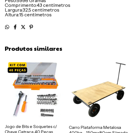
Peso:5998 Gramas
Comprimento:‎43 centímetros
Largura:‎32,5 centímetros
Altura:15 centímetros
Produtos similares
Jogo de Bits e Soquetes c/
Carro Plataforma Metalosa
Chave Catraca 40 Peças
400kg - 1,50mx80cm S/grade