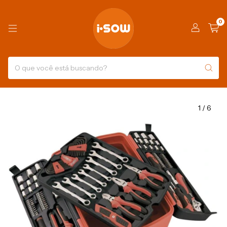
0
1
/
6