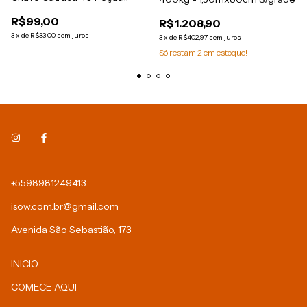
Sparta
R$99,00
R$1.208,90
3
x
de
R$33,00
sem juros
3
x
de
R$402,97
sem juros
Só restam
2
em estoque!
+5598981249413
isow.com.br@gmail.com
Avenida São Sebastião, 173
INICIO
COMECE AQUI