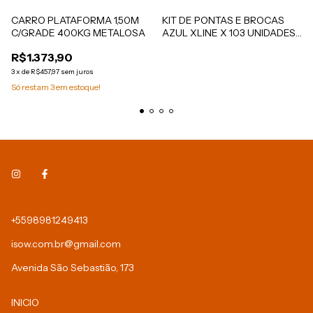
CARRO PLATAFORMA 1,50M
KIT DE PONTAS E BROCAS
C/GRADE 400KG METALOSA
AZUL XLINE X 103 UNIDADES
- BOSCH
R$1.373,90
3
x
de
R$457,97
sem juros
Só restam
3
em estoque!
+5598981249413
isow.com.br@gmail.com
Avenida São Sebastião, 173
INICIO