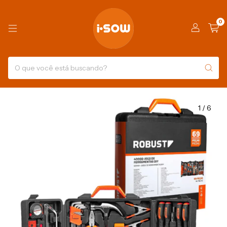
0
1
/
6