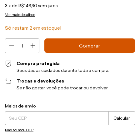
3
x de
R$146,30
sem juros
Ver mais detalhes
Só restam
2
em estoque!
Compra protegida
Seus dados cuidados durante toda a compra.
Trocas e devoluções
Se não gostar, você pode trocar ou devolver.
Entregas para o CEP:
Alterar CEP
Meios de envio
Calcular
Não sei meu CEP